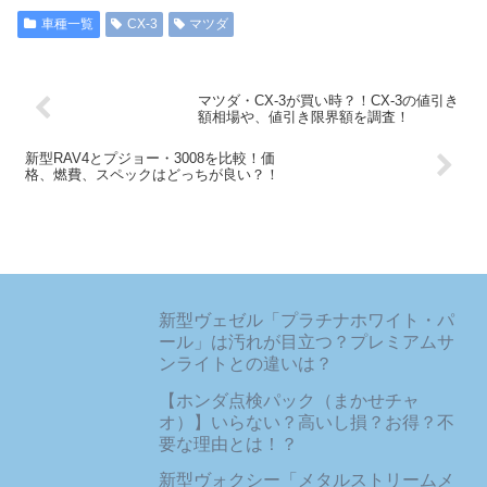
車種一覧
CX-3
マツダ
マツダ・CX-3が買い時？！CX-3の値引き
額相場や、値引き限界額を調査！
新型RAV4とプジョー・3008を比較！価
格、燃費、スペックはどっちが良い？！
新型ヴェゼル「プラチナホワイト・パ
ール」は汚れが目立つ？プレミアムサ
ンライトとの違いは？
【ホンダ点検パック（まかせチャ
オ）】いらない？高いし損？お得？不
要な理由とは！？
新型ヴォクシー「メタルストリームメ