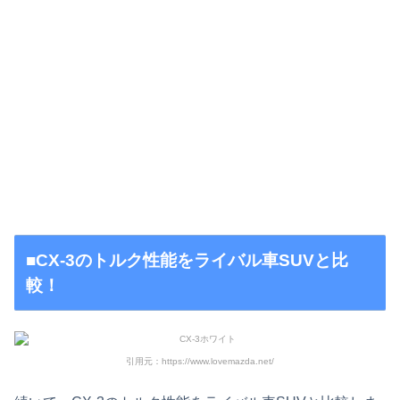
■CX-3のトルク性能をライバル車SUVと比
較！
引用元：https://www.lovemazda.net/