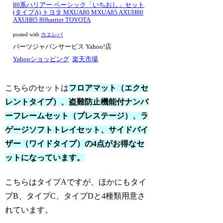
80系ハリアー ベーシック「いちおし」セット
(タイプA) トヨタ MXUA80 MXUA85 AXUH80
AXUH85 80harrier TOYOTA
posted with
カエレバ
パーツジャパンサービス Yahoo!店
Yahooショッピング
楽天市場
こちらのセットは
フロアマット（エクセ
レントタイプ）、盗難防止機能付ナンバ
ーフレームセット（プレステージ）、ラ
ゲージソフトトレイセット、サイドバイ
ザー（ワイドタイプ）の4点がお得なセ
ットになっています。
こちらはタイプAですが、ほかにもタイ
プB、タイプC、タイプDと4種類用意さ
れています。