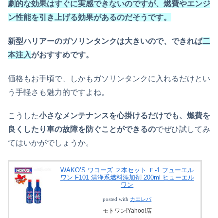
劇的な効果はすぐに実感できないのですが、燃費やエンジ
ン性能を引き上げる効果があるのだそうです。
新型ハリアーのガソリンタンクは大きいので、できれば
二
本注入
がおすすめです。
価格もお手頃で、しかもガソリンタンクに入れるだけとい
う手軽さも魅力的ですよね。
こうした
小さなメンテナンスを心掛けるだけでも、燃費を
良くしたり車の故障を防ぐことができるの
でぜひ試してみ
てはいかがでしょうか。
WAKO’S ワコーズ ２本セット Ｆ-1 フューエル
ワン F101 清浄系燃料添加剤 200ml ヒューエル
ワン
posted with
カエレバ
モトワン!Yahoo!店